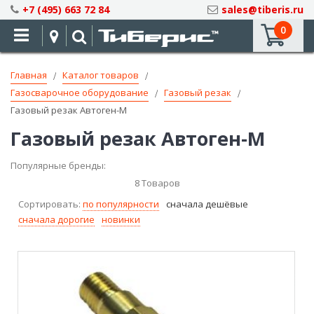
Skip
+7 (495) 663 72 84
sales@tiberis.ru
to
0
Content
Главная
Каталог товаров
Газосварочное оборудование
Газовый резак
Газовый резак Автоген-М
Газовый резак Автоген-М
Популярные бренды:
8
Товаров
Сортировать:
по популярности
сначала дешёвые
сначала дорогие
новинки