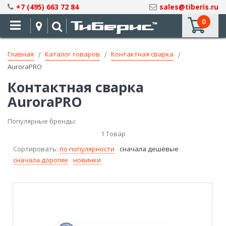
Skip
+7 (495) 663 72 84
sales@tiberis.ru
to
0
Content
Главная
Каталог товаров
Контактная сварка
AuroraPRO
Контактная сварка
AuroraPRO
Популярные бренды:
1
Товар
Сортировать:
по популярности
сначала дешёвые
сначала дорогие
новинки