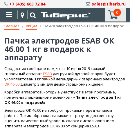
Skip
+7 (495) 663 72 84
sales@tiberis.ru
to
0
Content
Главная
Акции
Пачка электродов ESAB ОК 46.00 в подарок
Пачка электродов ESAB ОК
46.00 1 кг в подарок к
аппарату
C радостью сообщаем вам, что с 10 июня 2019 каждый
сварочный аппарат
ESAB
для ручной дуговой сварки будет
укомплектован 1 кг пачкой легендарных сварочных электродов
ОK 46.00
диаметр 3 мм для демонстрационных целей.
Коробки аппаратов, которые участвуют в этой программе,
помечены специальной наклейкой -
«Пачка электродов 1 кг
ОК 46.00 в подарок!»
.
Электроды ОК 46.00 не требуют прокалки перед началом
работы. Таким образом, вы сможете сразу по достоинству
оценить качественный уровень сварки с использованием
аппарата и электродов OK 46.00 от концерна ESAB.