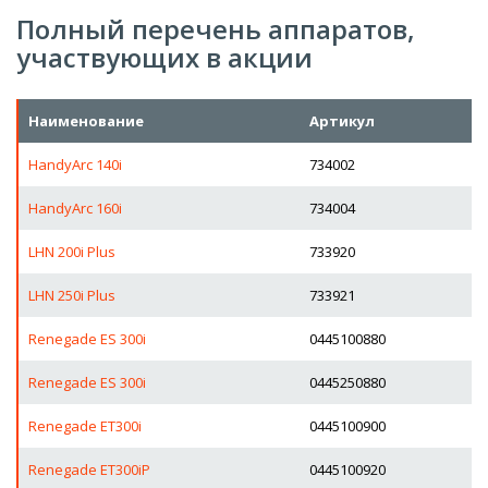
Полный перечень аппаратов,
участвующих в акции
Наименование
Артикул
HandyArc 140i
734002
HandyArc 160i
734004
LHN 200i Plus
733920
LHN 250i Plus
733921
Renegade ES 300i
0445100880
Renegade ES 300i
0445250880
Renegade ET300i
0445100900
Renegade ET300iP
0445100920