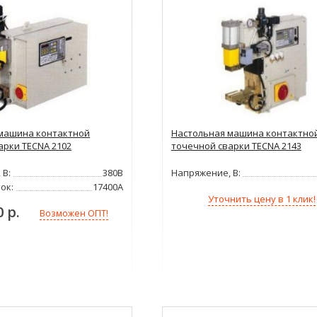
машина контактной
Настольная машина контактно
арки TECNA 2102
точечной сварки TECNA 2143
 В:
380В
Напряжение, В:
ок:
17400А
Уточнить цену в 1 клик!
0 р.
Возможен ОПТ!