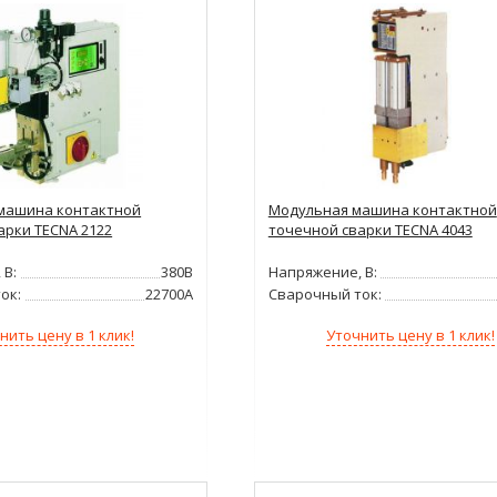
машина контактной
Модульная машина контактной
арки TECNA 2122
точечной сварки TECNA 4043
 В:
380В
Напряжение, В:
ок:
22700А
Сварочный ток:
нить цену в 1 клик!
Уточнить цену в 1 клик!