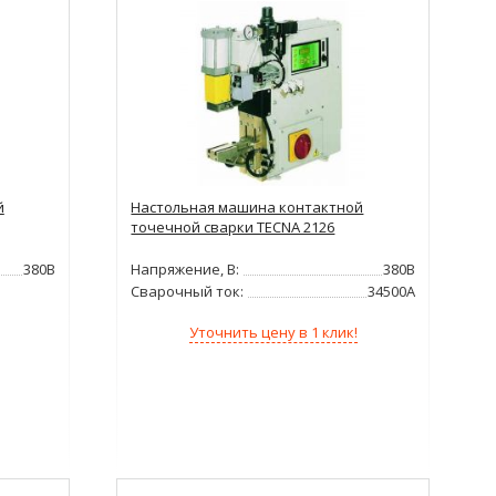
й
Настольная машина контактной
точечной сварки TECNA 2126
380В
Напряжение, В:
380В
Сварочный ток:
34500А
Уточнить цену в 1 клик!