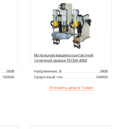
Модульная машина контактной
точечной сварки TECNA 4060
380В
Напряжение, В:
380В
16000А
Сварочный ток:
14400А
Уточнить цену в 1 клик!