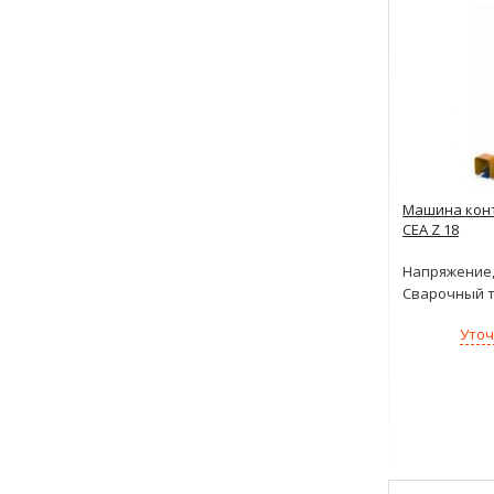
Машина конт
CEA Z 18
Напряжение,
Сварочный т
Уточ