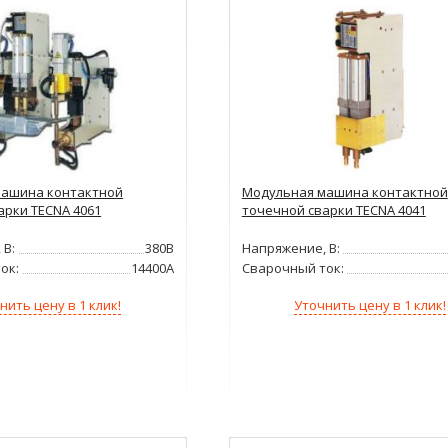
машина контактной
Модульная машина контактной
арки TECNA 4061
точечной сварки TECNA 4041
 В:
380В
Напряжение, В:
ок:
14400А
Сварочный ток:
нить цену в 1 клик!
Уточнить цену в 1 клик!