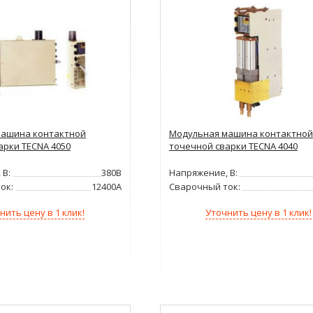
машина контактной
Модульная машина контактной
арки TECNA 4050
точечной сварки TECNA 4040
 В:
380В
Напряжение, В:
ок:
12400А
Сварочный ток:
нить цену в 1 клик!
Уточнить цену в 1 клик!