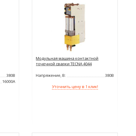
Модульная машина контактной
точечной сварки TECNA 4044
380В
Напряжение, В:
380В
16000А
Уточнить цену в 1 клик!