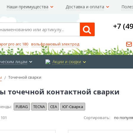
Наши преимущества
Доставка и оплата
Поле
+7 (4
Search
арог pro arc 180
вольфрамовый электрод
ческим лицам
Акции и скидки
ы
Точечной сварки
 точечной контактной сварки
ренды:
FUBAG
TECNA
CEA
ЮГ-Сварка
з
101
Сортировать:
по попул