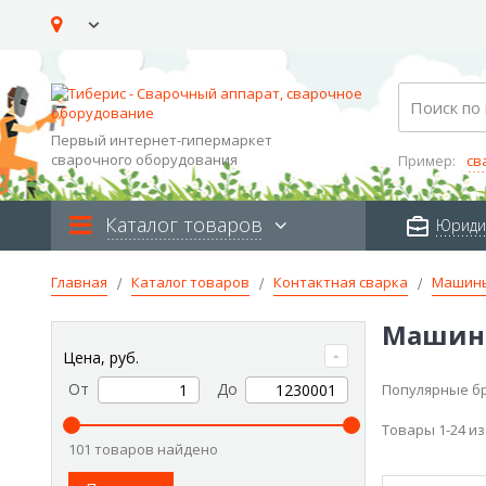
Skip
to
Content
Search
Первый интернет-гипермаркет
сварочного оборудования
Пример:
св
Каталог товаров
Юриди
Главная
Каталог товаров
Контактная сварка
Машин
Машины
Цена, руб.
От
До
Популярные б
Товары
1
-
24
и
101 товаров найдено