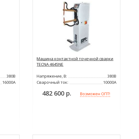
Машина контактной точечной сварки
TECNA 4645NE
380В
Напряжение, В:
380В
16000А
Сварочный ток:
10000А
482 600 р.
Возможен ОПТ!