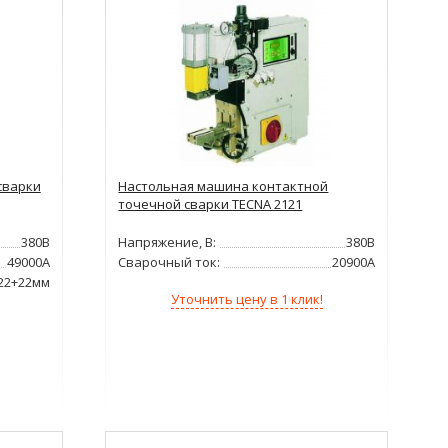
сварки
Настольная машина контактной
точечной сварки TECNA 2121
380В
Напряжение, В:
380В
49000А
Сварочный ток:
20900А
22+22мм
Уточнить цену в 1 клик!