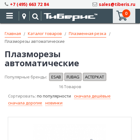
Skip
+7 (495) 663 72 84
sales@tiberis.ru
to
0
Content
Главная
Каталог товаров
Плазменная резка
Плазморезы автоматические
Плазморезы
автоматические
Популярные бренды:
ESAB
FUBAG
АСТЕРКАТ
16
Товаров
Сортировать:
по популярности
сначала дешёвые
сначала дорогие
новинки