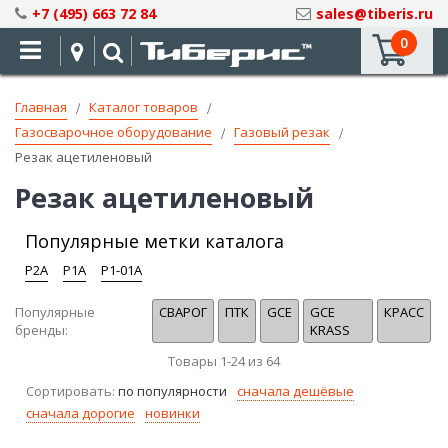
Skip
+7 (495) 663 72 84
sales@tiberis.ru
to
0
Content
Главная
Каталог товаров
Газосварочное оборудование
Газовый резак
Резак ацетиленовый
Резак ацетиленовый
Популярные метки каталога
Р2А
Р1А
Р1-01А
Популярные
СВАРОГ
ПТК
GCE
GCE
КРАСС
бренды:
KRASS
Товары
1
-
24
из
64
Сортировать:
по популярности
сначала дешёвые
сначала дорогие
новинки