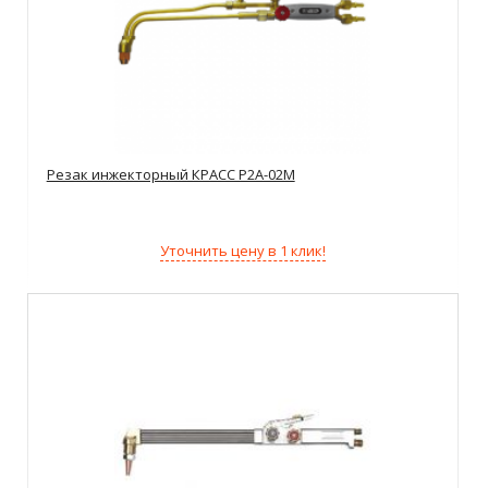
Резак инжекторный КРАСС Р2А-02М
Уточнить цену в 1 клик!