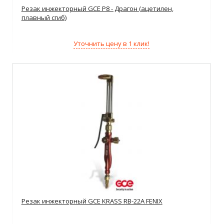
Резак инжекторный GCE P8 - Драгон (ацетилен,
плавный сгиб)
Уточнить цену в 1 клик!
Резак инжекторный GCE KRASS RB-22A FENIX