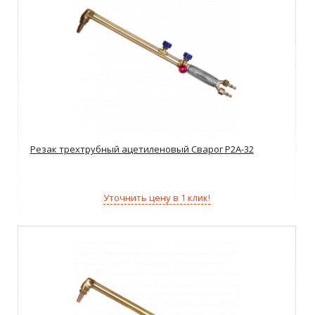
Резак трехтрубный ацетиленовый Сварог Р2А-32
Уточнить цену в 1 клик!