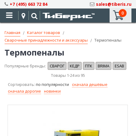
Skip
+7 (495) 663 72 84
sales@tiberis.ru
to
0
Content
Главная
Каталог товаров
Сварочные принадлежности и аксессуары
Термопеналы
Термопеналы
Популярные бренды:
СВАРОГ
КЕДР
ПТК
BRIMA
ESAB
Товары
1
-
24
из
95
Сортировать:
по популярности
сначала дешёвые
сначала дорогие
новинки