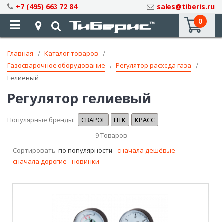
Skip
+7 (495) 663 72 84
sales@tiberis.ru
to
0
Content
Главная
Каталог товаров
Газосварочное оборудование
Регулятор расхода газа
Гелиевый
Регулятор гелиевый
Популярные бренды:
СВАРОГ
ПТК
КРАСС
9
Товаров
Сортировать:
по популярности
сначала дешёвые
сначала дорогие
новинки