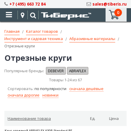
Skip
+7 (495) 663 72 84
sales@tiberis.ru
to
0
Content
Главная
Каталог товаров
Инструмент и садовая техника
Абразивные материалы
Отрезные круги
Отрезные круги
Популярные бренды:
DEBEVER
ABRAFLEX
Товары
1
-
24
из
67
Сортировать:
по популярности
сначала дешёвые
сначала дорогие
новинки
Наименование товара
Ед.
Цена
Круг отрезной ABRAFLEX A30R Standard BF