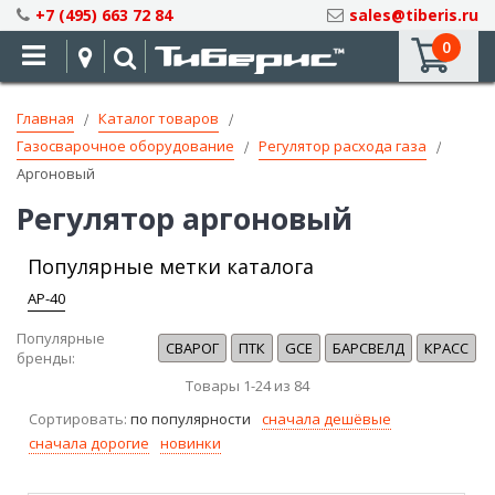
Skip
+7 (495) 663 72 84
sales@tiberis.ru
to
0
Content
Главная
Каталог товаров
Газосварочное оборудование
Регулятор расхода газа
Аргоновый
Регулятор аргоновый
Популярные метки каталога
АР-40
Популярные
СВАРОГ
ПТК
GCE
БАРСВЕЛД
КРАСС
бренды:
Товары
1
-
24
из
84
Сортировать:
по популярности
сначала дешёвые
сначала дорогие
новинки