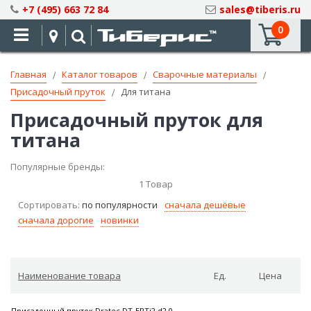
Skip
+7 (495) 663 72 84
sales@tiberis.ru
to
0
Content
Главная
Каталог товаров
Сварочные материалы
Присадочный пруток
Для титана
Присадочный пруток для
титана
Популярные бренды:
1
Товар
Сортировать:
по популярности
сначала дешёвые
сначала дорогие
новинки
Наименование товара
Ед.
Цена
Присадочный пруток Dratec DT-ERTi2 d2,0