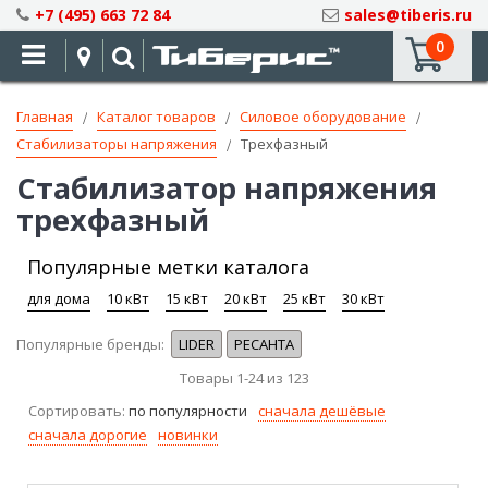
Skip
+7 (495) 663 72 84
sales@tiberis.ru
to
0
Content
Главная
Каталог товаров
Силовое оборудование
Стабилизаторы напряжения
Трехфазный
Стабилизатор напряжения
трехфазный
Популярные метки каталога
для дома
10 кВт
15 кВт
20 кВт
25 кВт
30 кВт
Популярные бренды:
LIDER
РЕСАНТА
Товары
1
-
24
из
123
Сортировать:
по популярности
сначала дешёвые
сначала дорогие
новинки