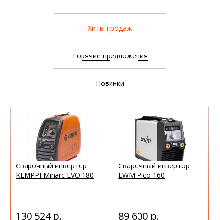
"На текущий момент было реализовано более 25 крупных
поставок оборудования и материалов для сварки."
Хиты продаж
Матюшина А. М.
ООО «ЛСР. Строительство-СЗ»
"Менеджеру Тиберис удалось организовать поставку
Горячие предложения
деталей напрямую из Европы — мы избежали простоя
производственных линий."
Новинки
Апякин В. П.
ЗАО «Петербургский тракторный завод»
Посмотреть отзывы Клиентов
Сварочный инвертор
Сварочный инвертор
KEMPPI Minarc EVO 180
EWM Pico 160
130 524 р.
89 600 р.