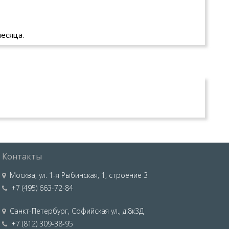
есяца.
Контакты
Москва
,
ул. 1-я Рыбинская, 1, строение 3
+7 (495) 663-72-84
Санкт-Петербург
,
Софийская ул., д.8к3Д
+7 (812) 309-38-95