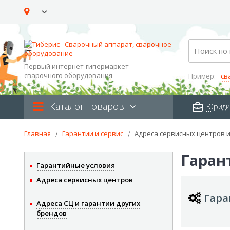
Skip
to
Content
Search
Первый интернет-гипермаркет
сварочного оборудования
Пример:
св
Каталог товаров
Юриди
Главная
Гарантии и сервис
Адреса сервисных центров 
Гаран
Гарантийные условия
Адреса сервисных центров
Гара
Адреса СЦ и гарантии других
брендов