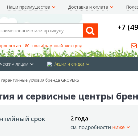
Наши преимущества
Доставка и оплата
Поле
+7 (4
Search
арог pro arc 180
вольфрамовый электрод
ческим лицам
Акции и скидки
и гарантийные условия бренда GROVERS
тия и сервисные центры бре
нтийный срок
2 года
см. подробности
ниже