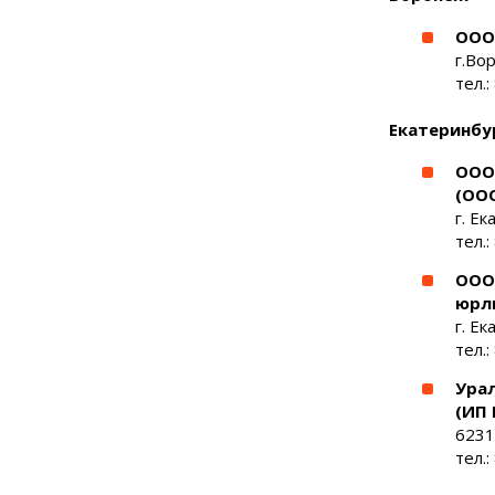
ООО
г.Во
тел.
Екатеринбу
ООО
(ОО
г. Е
тел.
ООО
юрл
г. Ек
тел.:
Ура
(ИП
6231
тел.: