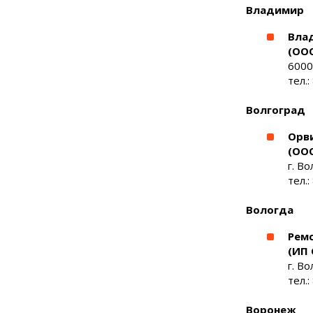
Владимир
Вла
(ОО
6000
тел.:
Волгоград
Орв
(ОО
г. Во
тел.:
Вологда
Рем
(ИП 
г. Во
тел.:
Воронеж