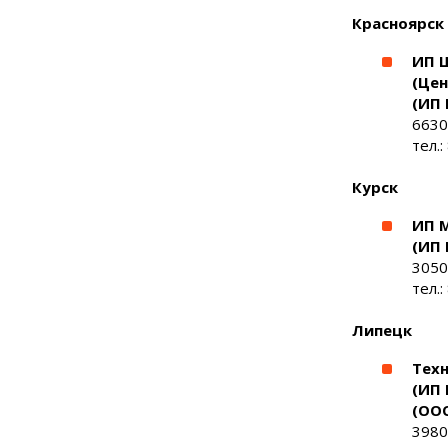
Красноярск
ИП 
(Це
(ИП 
6630
тел.:
Курск
ИП 
(ИП 
3050
тел.:
Липецк
Тех
(ИП 
(ОО
3980