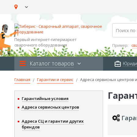
Skip
to
Content
Search
Первый интернет-гипермаркет
сварочного оборудования
Пример:
св
Каталог товаров
Юриди
Главная
Гарантии и сервис
Адреса сервисных центров и
Гаран
Гарантийные условия
Адреса сервисных центров
Гара
Адреса СЦ и гарантии других
брендов