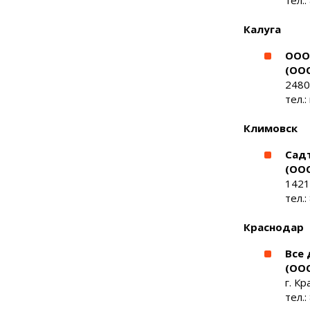
тел.:
Калуга
ООО
(ОО
24802
тел.:
Климовск
Сад
(ОО
1421
тел.:
Краснодар
Все 
(ООО
г. Кр
тел.: