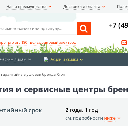
Наши преимущества
Доставка и оплата
Поле
+7 (4
Search
арог pro arc 180
вольфрамовый электрод
ческим лицам
Акции и скидки
 гарантийные условия бренда Rilon
тия и сервисные центры брен
нтийный срок
2 года, 1 год
см. подробности
ниже