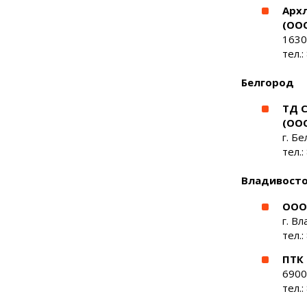
Архл
(ООО
1630
тел.
Белгород
ТД С
(ООО
г. Бе
тел.:
Владивост
ООО
г. Вл
тел.:
ПТК 
69001
тел.: