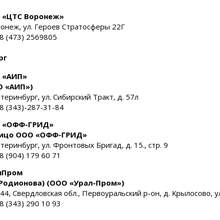
 «ЦТС Воронеж»
ронеж, ул. Героев Стратосферы 22Г
: 8 (473) 2569805
рг
 «АИП»
О «АИП»)
катеринбург, ул. Сибирский Тракт, д. 57л
: 8 (343)-287-31-84
 «ОФФ-ГРИД»
ицо ООО «ОФФ-ГРИД»
атеринбург, ул. Фронтовых Бригад, д. 15., стр. 9
 8 (904) 179 60 71
лПром
 Родионова) (ООО «Урал-Пром»)
44, Свердловская обл., Первоуральский р-он, д. Крылосово, ул. 
 8 (343) 290 10 93