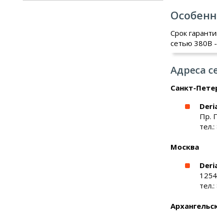
Особенн
Срок гарант
сетью 380В -
Адреса с
Санкт-Пете
Deri
Пр. 
тел.:
Москва
Deri
1254
тел.:
Архангельс