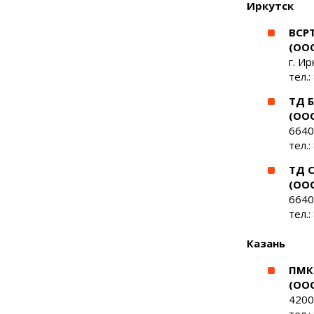
Иркутск
ВСР
(ОО
г. Ир
тел.:
ТД 
(ОО
6640
тел.:
ТД 
(ООО
66400
тел.:
Казань
ПМК
(ОО
4200