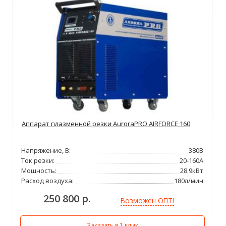
Аппарат плазменной резки AuroraPRO AIRFORCE 160
Напряжение, В:
380В
Ток резки:
20-160А
Мощность:
28.9кВт
Расход воздуха:
180л/мин
250 800 р.
Возможен ОПТ!
Заказать в 1 клик