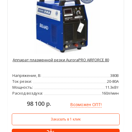
Аппарат плазменной резки AuroraPRO AIRFORCE 80
Напряжение, В:
380В
Ток резки:
20-80А
Мощность:
11.3кВт
Расход воздуха:
160л/мин
98 100 р.
Возможен ОПТ!
Заказать в 1 клик