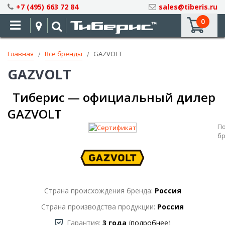
Skip
+7 (495) 663 72 84
sales@tiberis.ru
to
0
Content
Главная
Все бренды
GAZVOLT
GAZVOLT
Тиберис — официальный дилер
GAZVOLT
П
б
Страна происхождения бренда:
Россия
Страна производства продукции:
Россия
Гарантия:
3 года
(
подробнее
)