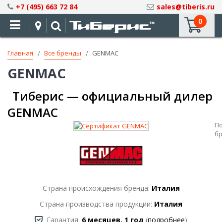
Skip
+7 (495) 663 72 84
sales@tiberis.ru
to
0
Content
Главная
Все бренды
GENMAC
GENMAC
Тиберис — официальный дилер
GENMAC
П
б
Страна происхождения бренда:
Италия
Страна производства продукции:
Италия
Гарантия:
6 месяцев, 1 год
(
подробнее
)