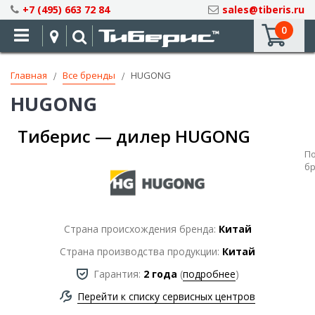
Skip
+7 (495) 663 72 84
sales@tiberis.ru
to
0
Content
Главная
Все бренды
HUGONG
HUGONG
Тиберис — дилер HUGONG
П
б
Страна происхождения бренда:
Китай
Страна производства продукции:
Китай
Гарантия:
2 года
(
подробнее
)
Перейти к списку сервисных центров