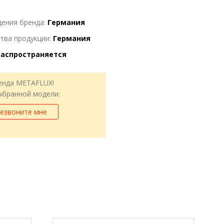
дения бренда:
Германия
тва продукции:
Германия
распространяется
енда METAFLUX!
выбранной модели:
езвоните мне