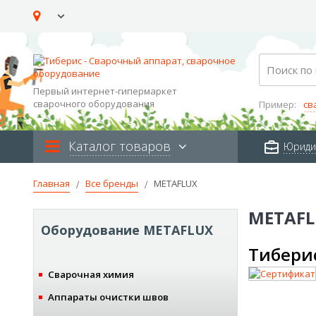
Skip
to
Content
Search
Первый интернет-гипермаркет
сварочного оборудования
Пример:
св
Каталог товаров
Юриди
Главная
Все бренды
METAFLUX
METAFL
Оборудование METAFLUX
Тибери
Сварочная химия
Аппараты очистки швов