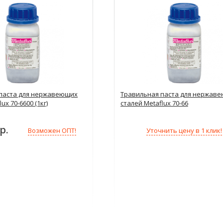
паста для нержавеющих
Травильная паста для нержав
ux 70-6600 (1кг)
сталей Metaflux 70-66
р.
Уточнить цену в 1 клик!
Возможен ОПТ!