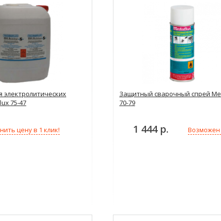
я электролитических
Защитный сварочный спрей Met
lux 75-47
70-79
1 444 р.
нить цену в 1 клик!
Возможен