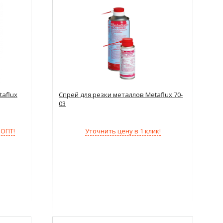
aflux
Cпрей для резки металлов Metaflux 70-
03
Уточнить цену в 1 клик!
 ОПТ!