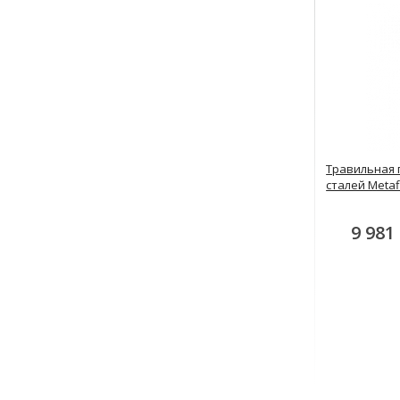
Травильная 
сталей Metafl
9 981 