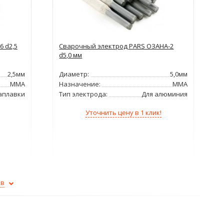
 d2,5
Сварочный электрод PARS ОЗАНА-2
d5,0 мм
2,5мм
Диаметр:
5,0мм
ММА
Назначение:
ММА
аплавки
Тип электрода:
Для алюминия
Уточнить цену в 1 клик!
ов