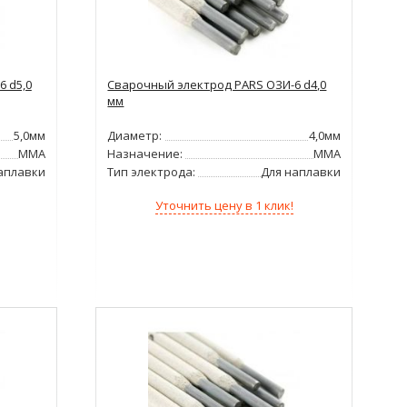
 d5,0
Сварочный электрод PARS ОЗИ-6 d4,0
мм
5,0мм
Диаметр:
4,0мм
ММА
Назначение:
ММА
аплавки
Тип электрода:
Для наплавки
Уточнить цену в 1 клик!