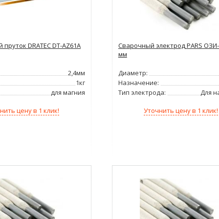
 пруток DRATEC DT-AZ61A
Сварочный электрод PARS ОЗИ-6
мм
2,4мм
Диаметр:
1кг
Назначение:
для магния
Тип электрода:
Для н
нить цену в 1 клик!
Уточнить цену в 1 клик!