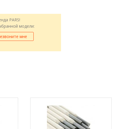
енда PARS!
выбранной модели:
езвоните мне