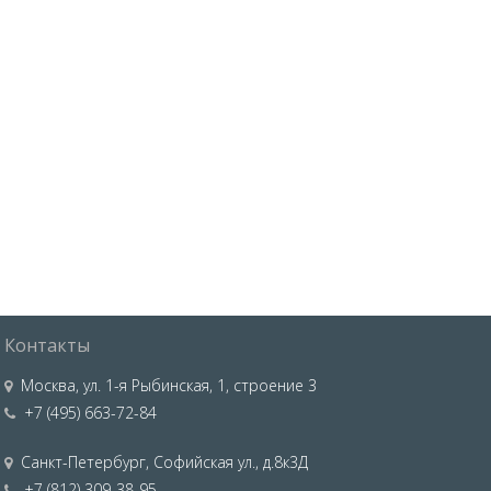
Контакты
Москва
,
ул. 1-я Рыбинская, 1, строение 3
+7 (495) 663-72-84
Санкт-Петербург
,
Софийская ул., д.8к3Д
+7 (812) 309-38-95