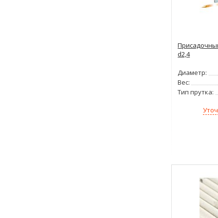
Присадочный
d2,4
Диаметр:
Вес:
Тип прутка:
Уточ