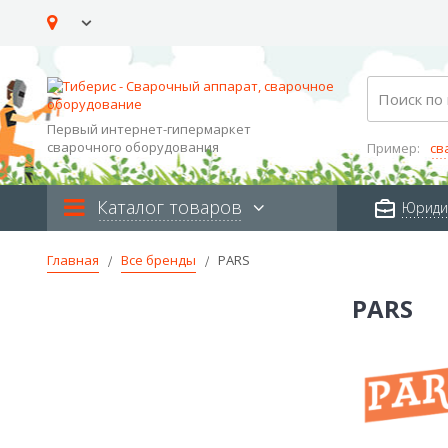
Skip
to
Content
Search
Первый интернет-гипермаркет
сварочного оборудования
Пример:
св
Каталог товаров
Юриди
Главная
Все бренды
PARS
PARS