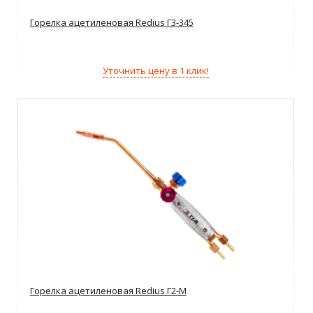
Горелка ацетиленовая Redius Г3-345
Уточнить цену в 1 клик!
Горелка ацетиленовая Redius Г2-М