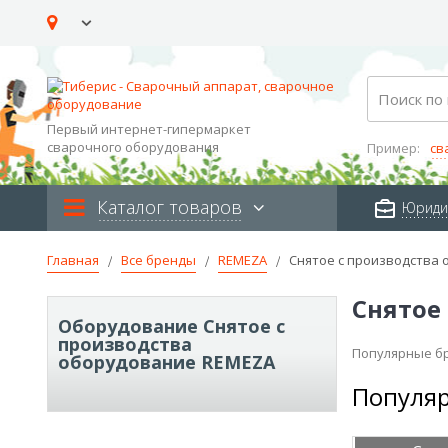
Skip
to
Content
Search
Первый интернет-гипермаркет
сварочного оборудования
Пример:
св
Каталог товаров
Юриди
Главная
Все бренды
REMEZA
Снятое с производства
Снятое
Оборудование Снятое с
производства
Популярные б
оборудование REMEZA
Популяр