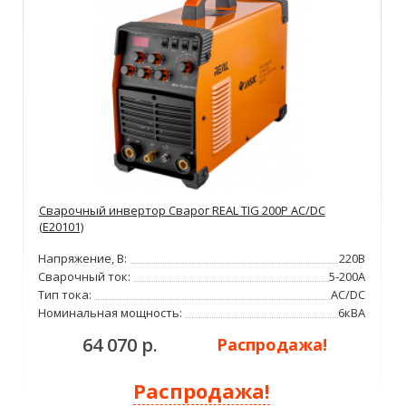
Сварочный инвертор Сварог REAL TIG 200P AC/DC
(E20101)
Напряжение, В:
220В
Сварочный ток:
5-200А
Тип тока:
AC/DC
Номинальная мощность:
6кВА
64 070 р.
Распродажа!
Распродажа!