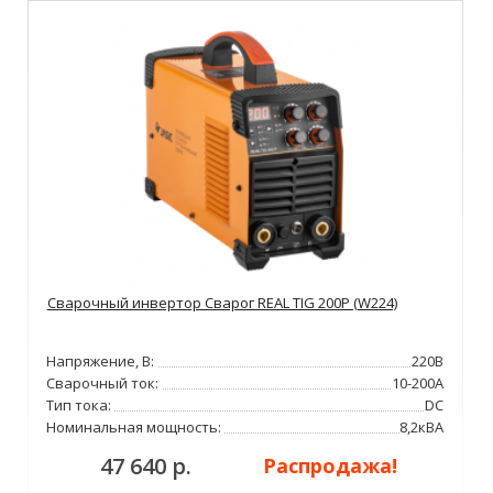
Сварочный инвертор Сварог REAL TIG 200P (W224)
Напряжение, В:
220В
Сварочный ток:
10-200А
Тип тока:
DC
Номинальная мощность:
8,2кВА
47 640 р.
Распродажа!