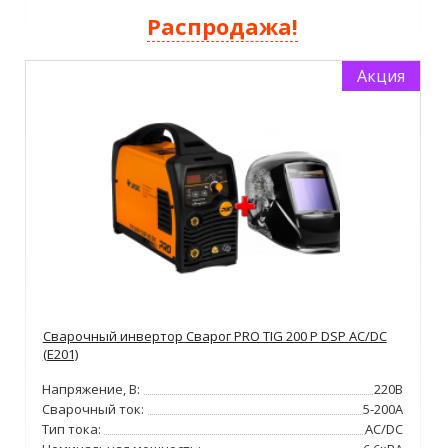
Распродажа!
Акция
Сварочный инвертор Сварог PRO TIG 200 P DSP AC/DC
(E201)
Напряжение, В:
220В
Сварочный ток:
5-200А
Тип тока:
AC/DC