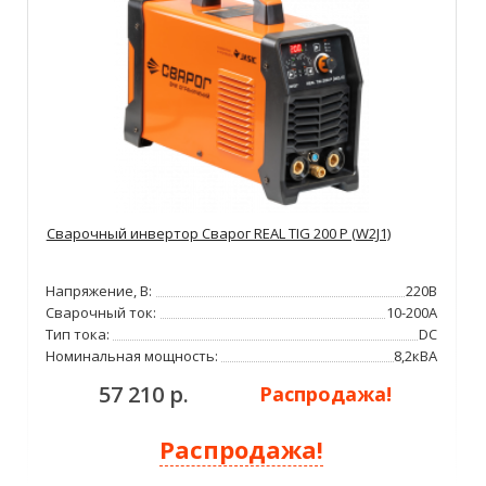
Сварочный инвертор Сварог REAL TIG 200 P (W2J1)
Напряжение, В:
220В
Сварочный ток:
10-200А
Тип тока:
DC
Номинальная мощность:
8,2кВА
57 210 р.
Распродажа!
Распродажа!