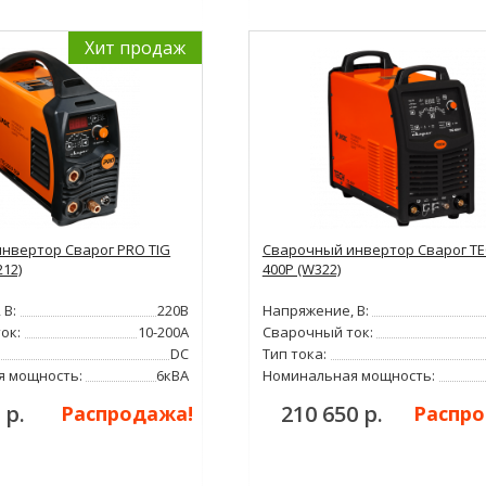
Хит продаж
нвертор Сварог PRO TIG
Сварочный инвертор Сварог TE
212)
400P (W322)
 В:
220В
Напряжение, В:
ок:
10-200А
Сварочный ток:
DC
Тип тока:
я мощность:
6кВА
Номинальная мощность:
 р.
210 650 р.
Распродажа!
Распро