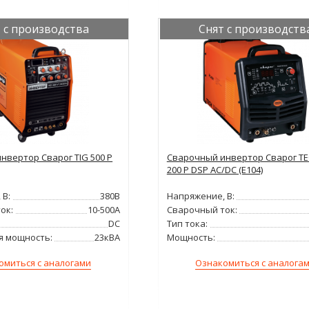
 с производства
Снят с производств
нвертор Сварог TIG 500 P
Сварочный инвертор Сварог TE
200 P DSP AC/DC (E104)
 В:
380В
Напряжение, В:
ок:
10-500А
Сварочный ток:
DC
Тип тока:
я мощность:
23кВА
Мощность:
омиться с аналогами
Ознакомиться с аналога