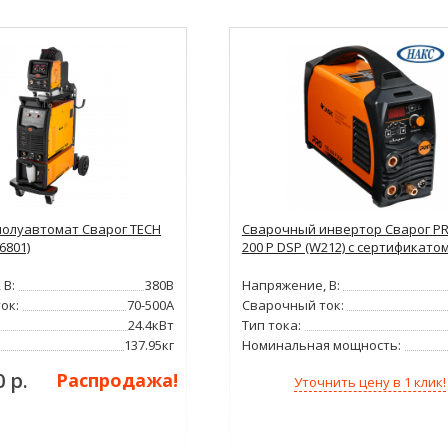
олуавтомат Сварог TECH
Сварочный инвертор Сварог PR
6801)
200 P DSP (W212) с сертификато
 В:
380В
Напряжение, В:
ок:
70-500А
Сварочный ток:
24.4кВт
Тип тока:
137.95кг
Номинальная мощность:
0 р.
Распродажа!
Уточнить цену в 1 клик!