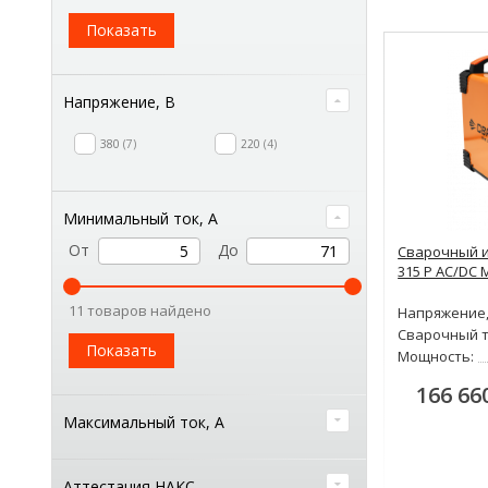
Показать
Напряжение, В
380
7
220
4
Минимальный ток, А
От
До
Сварочный и
315 P AC/DC 
11 товаров найдено
Напряжение,
Сварочный т
Показать
Мощность:
166 66
Максимальный ток, А
Аттестация НАКС