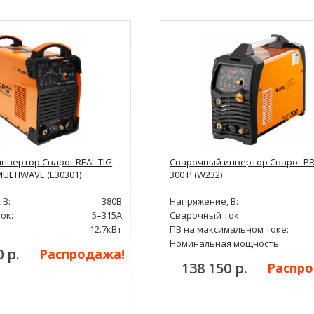
нвертор Сварог REAL TIG
Сварочный инвертор Сварог PR
MULTIWAVE (E30301)
300 P (W232)
 В:
380В
Напряжение, В:
ок:
5–315А
Сварочный ток:
12.7кВт
ПВ на максимальном токе:
Номинальная мощность:
0 р.
Распродажа!
138 150 р.
Распро