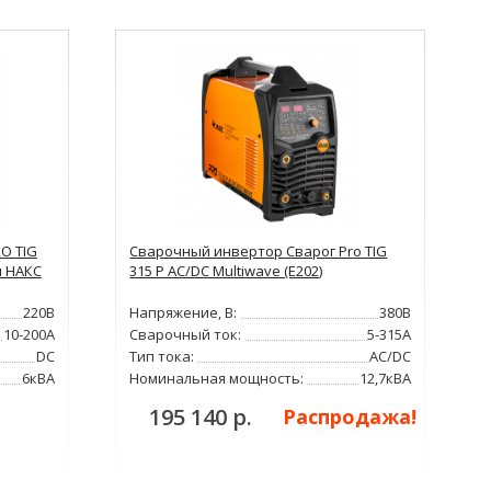
O TIG
Сварочный инвертор Сварог Pro TIG
м НАКС
315 P AC/DC Multiwave (E202)
220В
Напряжение, В:
380В
10-200А
Сварочный ток:
5-315А
DC
Тип тока:
AC/DC
6кВА
Номинальная мощность:
12,7кВА
195 140 р.
Распродажа!