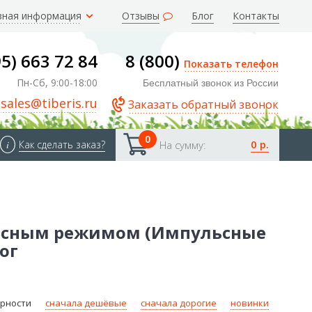
зная информация
Отзывы
Блог
Контакты
95) 663 72 84
8 (800)
Показать телефон
Пн-Сб, 9:00-18:00
Бесплатный звонок из России
sales@tiberis.ru
Заказать обратный звонок
0
0 р.
i
Как сделать заказ?
На сумму:
льсным режимом (Импульсные
ог
ярности
сначала дешёвые
сначала дорогие
новинки