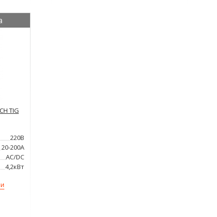
а
CH TIG
220В
20-200А
AC/DC
4,2кВт
ми