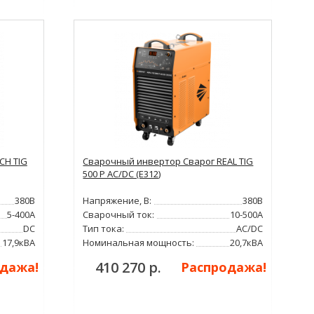
CH TIG
Сварочный инвертор Сварог REAL TIG
500 P AC/DC (E312)
380В
Напряжение, В:
380В
5-400А
Сварочный ток:
10-500А
DC
Тип тока:
AC/DC
17,9кВА
Номинальная мощность:
20,7кВА
410 270 р.
дажа!
Распродажа!