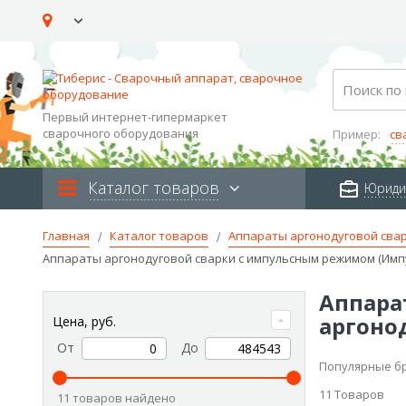
Skip
to
Content
Search
Первый интернет-гипермаркет
сварочного оборудования
Пример:
св
Каталог товаров
Юриди
Главная
Каталог товаров
Аппараты аргонодуговой сва
Аппараты аргонодуговой сварки с импульсным режимом (Имп
Аппара
аргоно
Цена, руб.
От
До
Популярные б
11
Товаров
11 товаров найдено