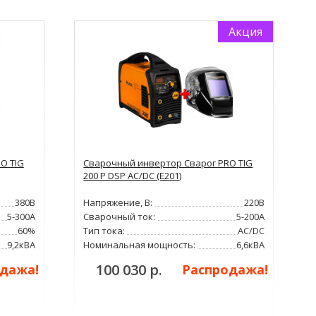
Акция
O TIG
Сварочный инвертор Сварог PRO TIG
200 P DSP AC/DC (E201)
380В
Напряжение, В:
220В
5-300А
Сварочный ток:
5-200А
60%
Тип тока:
AC/DC
9,2кВА
Номинальная мощность:
6,6кВА
100 030 р.
дажа!
Распродажа!