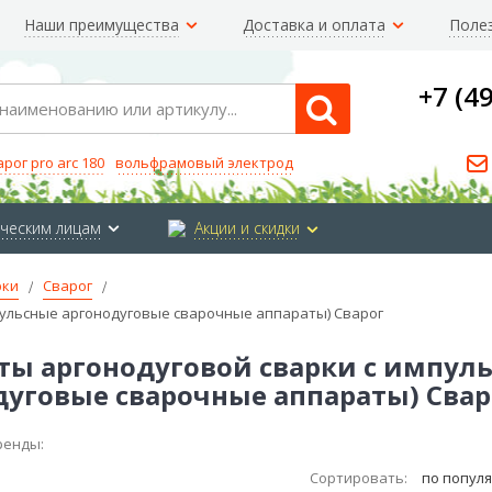
Наши преимущества
Доставка и оплата
Поле
+7 (4
Search
арог pro arc 180
вольфрамовый электрод
ческим лицам
Акции и скидки
рки
Сварог
ульсные аргонодуговые сварочные аппараты) Сварог
ты аргонодуговой сварки с импу
дуговые сварочные аппараты) Свар
ренды:
Сортировать:
по попул