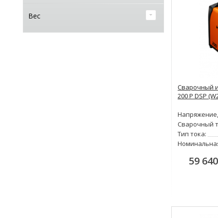
Вес
Сварочный и
200 P DSP (W
Напряжение,
Сварочный т
Тип тока:
Номинальна
59 640