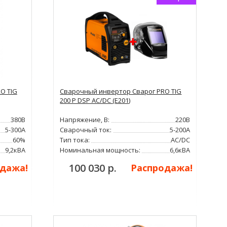
O TIG
Сварочный инвертор Сварог PRO TIG
200 P DSP AC/DC (E201)
380В
Напряжение, В:
220В
5-300А
Сварочный ток:
5-200А
60%
Тип тока:
AC/DC
9,2кВА
Номинальная мощность:
6,6кВА
100 030 р.
дажа!
Распродажа!