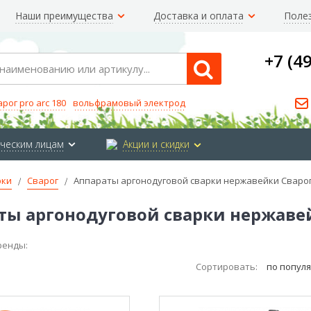
Наши преимущества
Доставка и оплата
Поле
+7 (4
Search
арог pro arc 180
вольфрамовый электрод
ческим лицам
Акции и скидки
рки
Сварог
Аппараты аргонодуговой сварки нержавейки Сваро
ты аргонодуговой сварки нержаве
ренды:
Сортировать:
по попул