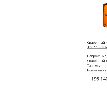
Сварочный и
315 P AC/DC M
Напряжение,
Сварочный т
Тип тока:
Номинальна
195 14