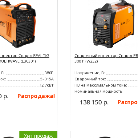
нвертор Сварог REAL TIG
Сварочный инвертор Сварог PR
MULTIWAVE (E30301)
300 P (W232)
 В:
380В
Напряжение, В:
ок:
5–315А
Сварочный ток:
12.7кВт
ПВ на максимальном токе:
Номинальная мощность:
0 р.
Распродажа!
138 150 р.
Распро
Хит продаж