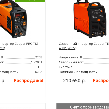
нвертор Сварог PRO TIG
Сварочный инвертор Сварог TE
212)
400P (W322)
 В:
220В
Напряжение, В:
ок:
10-200А
Сварочный ток:
DC
Тип тока:
я мощность:
6кВА
Номинальная мощность:
 р.
210 650 р.
Распродажа!
Распро
Снят с производств