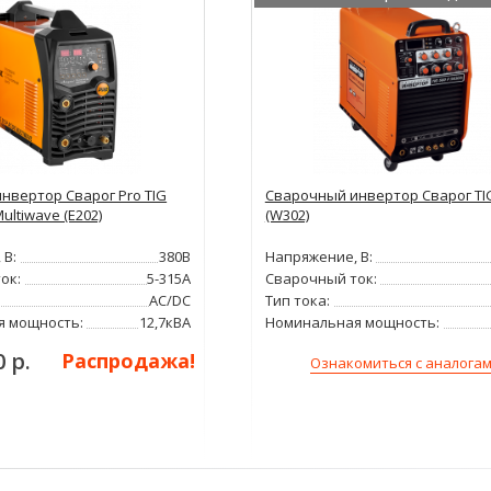
нвертор Сварог Pro TIG
Сварочный инвертор Сварог TIG
ultiwave (E202)
(W302)
 В:
380В
Напряжение, В:
ок:
5-315А
Сварочный ток:
AC/DC
Тип тока:
я мощность:
12,7кВА
Номинальная мощность:
0 р.
Распродажа!
Ознакомиться с аналога