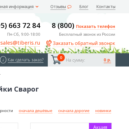
зная информация
Отзывы
Блог
Контакты
95) 663 72 84
8 (800)
Показать телефон
Пн-Сб, 9:00-18:00
Бесплатный звонок из России
sales@tiberis.ru
Заказать обратный звонок
0
0 р.
i
Как сделать заказ?
На сумму:
г
йки Сварог
ярности
сначала дешёвые
сначала дорогие
новинки
Акция