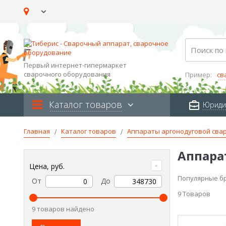
Skip
to
Content
Search
Первый интернет-гипермаркет
сварочного оборудования
Пример:
св
Каталог товаров
Юриди
Главная
Каталог товаров
Аппараты аргонодуговой сва
Аппара
Цена, руб.
Популярные б
От
До
9
Товаров
9 товаров найдено