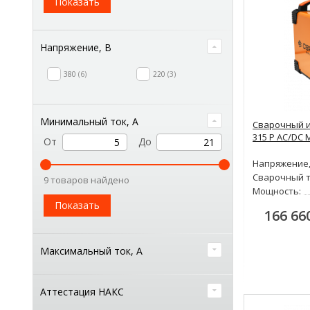
Показать
Напряжение, В
380
6
220
3
Минимальный ток, А
Сварочный и
315 P AC/DC 
От
До
Напряжение,
Сварочный т
9 товаров найдено
Мощность:
Показать
166 66
Максимальный ток, А
Аттестация НАКС