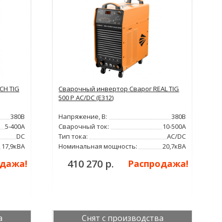
CH TIG
Сварочный инвертор Сварог REAL TIG
500 P AC/DC (E312)
380В
Напряжение, В:
380В
5-400А
Сварочный ток:
10-500А
DC
Тип тока:
AC/DC
17,9кВА
Номинальная мощность:
20,7кВА
410 270 р.
дажа!
Распродажа!
а
Снят с производства