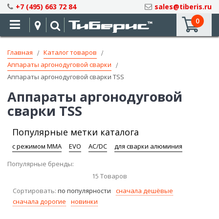
Skip
+7 (495) 663 72 84
sales@tiberis.ru
to
0
Content
Главная
Каталог товаров
Аппараты аргонодуговой сварки
Аппараты аргонодуговой сварки TSS
Аппараты аргонодуговой
сварки TSS
Популярные метки каталога
с режимом ММА
EVO
AC/DC
для сварки алюминия
Популярные бренды:
15
Товаров
Сортировать:
по популярности
сначала дешёвые
сначала дорогие
новинки