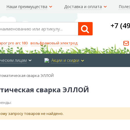
Наши преимущества
Доставка и оплата
Поле
+7 (4
Search
арог pro arc 180
вольфрамовый электрод
ческим лицам
Акции и скидки
томатическая сварка ЭЛЛОЙ
тическая сварка ЭЛЛОЙ
ренды:
ому запросу товаров не найдено.