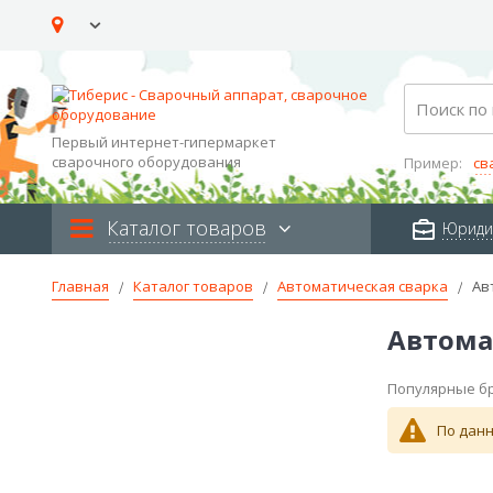
Skip
to
Content
Search
Первый интернет-гипермаркет
сварочного оборудования
Пример:
св
Каталог товаров
Юриди
Главная
Каталог товаров
Автоматическая сварка
Ав
Автома
Популярные б
По данн