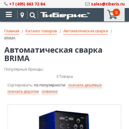
Skip
+7 (495) 663 72 84
sales@tiberis.ru
to
0
Content
Главная
Каталог товаров
Автоматическая сварка
BRIMA
Автоматическая сварка
BRIMA
Популярные бренды:
3
Товара
Сортировать:
по популярности
сначала дешёвые
сначала дорогие
новинки