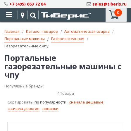
Skip
+7 (495) 663 72 84
sales@tiberis.ru
to
0
Content
Главная
Каталог товаров
Автоматическая сварка
Портальные машины
Газорезательная
Газорезательные с чпу
Портальные
газорезательные машины с
чпу
Популярные бренды:
4
Товара
Сортировать:
по популярности
сначала дешёвые
сначала дорогие
новинки