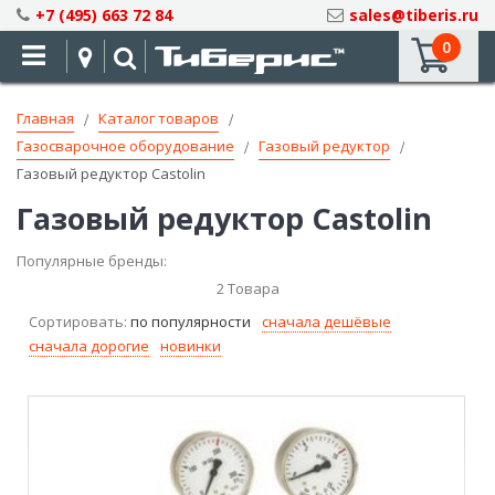
Skip
+7 (495) 663 72 84
sales@tiberis.ru
to
0
Content
Главная
Каталог товаров
Газосварочное оборудование
Газовый редуктор
Газовый редуктор Castolin
Газовый редуктор Castolin
Популярные бренды:
2
Товара
Сортировать:
по популярности
сначала дешёвые
сначала дорогие
новинки