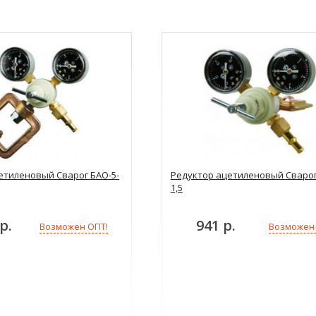
етиленовый Сварог БАО-5-
Редуктор ацетиленовый Сварог
1,5
р.
941 р.
Возможен ОПТ!
Возможен