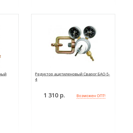
ный
Редуктор ацетиленовый Сварог БАО-5-
4
1 310 р.
Возможен ОПТ!