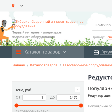
Skip
to
Content
Search
Первый интернет-гипермаркет
сварочного оборудования
Пример:
св
Каталог товаров
Юриди
Главная
Каталог товаров
Газосварочное оборудовани
Редукт
Популярны
Цена, руб.
Редуктор аце
От
До
Популярные б
12 товаров найдено