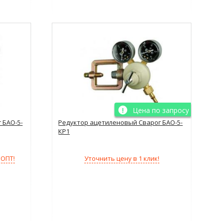
Цена по запросу
 БАО-5-
Редуктор ацетиленовый Сварог БАО-5-
КР1
Уточнить цену в 1 клик!
 ОПТ!