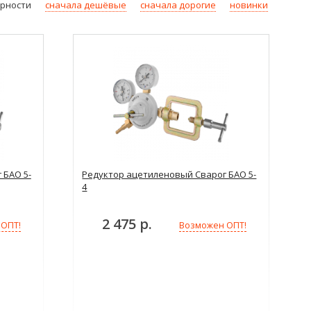
ярности
сначала дешёвые
сначала дорогие
новинки
 БАО 5-
Редуктор ацетиленовый Сварог БАО 5-
4
2 475 р.
 ОПТ!
Возможен ОПТ!