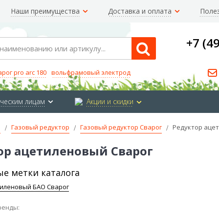
Наши преимущества
Доставка и оплата
Поле
+7 (4
Search
арог pro arc 180
вольфрамовый электрод
ческим лицам
Акции и скидки
е
Газовый редуктор
Газовый редуктор Сварог
Редуктор аце
ор ацетиленовый Сварог
е метки каталога
тиленовый БАО Сварог
ренды: