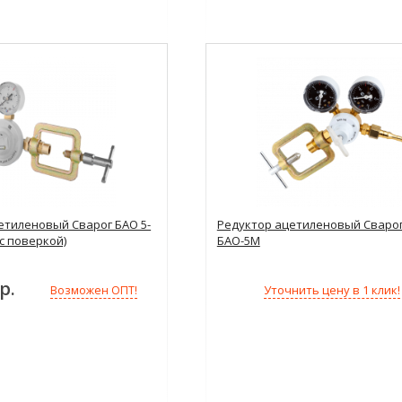
етиленовый Сварог БАО 5-
Редуктор ацетиленовый Сваро
с поверкой)
БАО-5М
р.
Уточнить цену в 1 клик!
Возможен ОПТ!