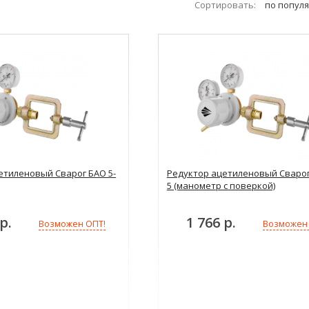
Сортировать:
по попул
етиленовый Сварог БАО 5-
Редуктор ацетиленовый Сварог
5 (манометр с поверкой)
р.
1 766 р.
Возможен ОПТ!
Возможен