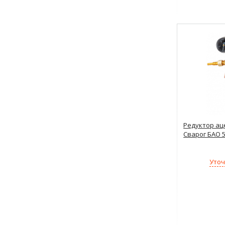
Редуктор а
Сварог БАО 5
Уточ