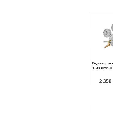
Редуктор ац
4 (манометр 
2 358 