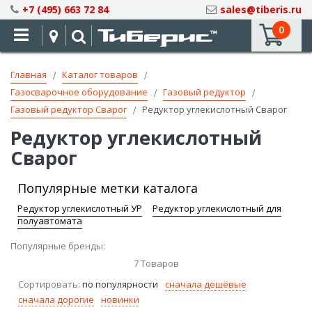
Skip
+7 (495) 663 72 84
sales@tiberis.ru
to
0
Content
Главная
Каталог товаров
Газосварочное оборудование
Газовый редуктор
Газовый редуктор Сварог
Редуктор углекислотный Сварог
Редуктор углекислотный
Сварог
Популярные метки каталога
Редуктор углекислотный УР
Редуктор углекислотный для
полуавтомата
Популярные бренды:
7
Товаров
Сортировать:
по популярности
сначала дешёвые
сначала дорогие
новинки