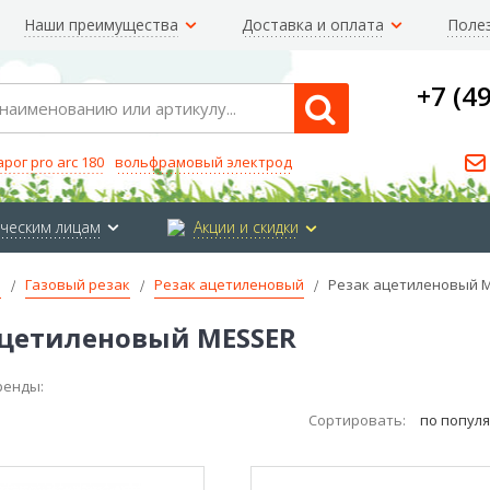
Наши преимущества
Доставка и оплата
Поле
+7 (4
Search
арог pro arc 180
вольфрамовый электрод
ческим лицам
Акции и скидки
е
Газовый резак
Резак ацетиленовый
Резак ацетиленовый 
ацетиленовый MESSER
ренды:
Сортировать:
по попул