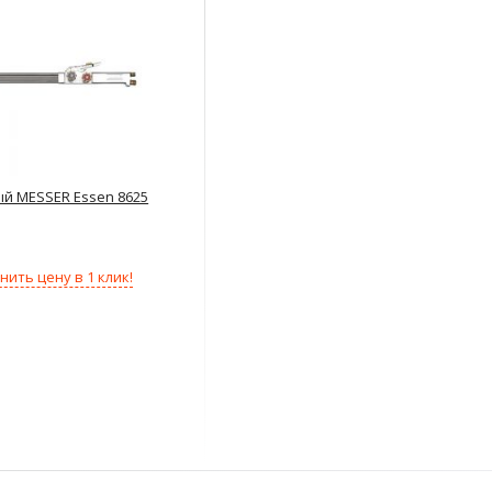
ый MESSER Essen 8625
нить цену в 1 клик!