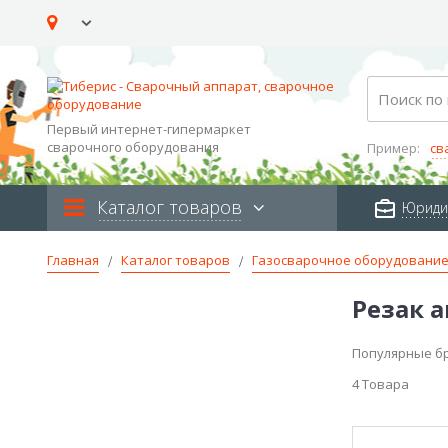
Skip
to
Content
Search
Первый интернет-гипермаркет
сварочного оборудования
Пример:
св
Каталог товаров
Юриди
Главная
Каталог товаров
Газосварочное оборудовани
Резак 
Популярные б
4
Товара