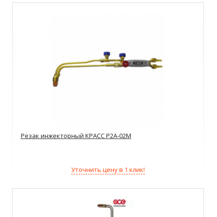
Резак инжекторный КРАСС Р2А-02М
Уточнить цену в 1 клик!