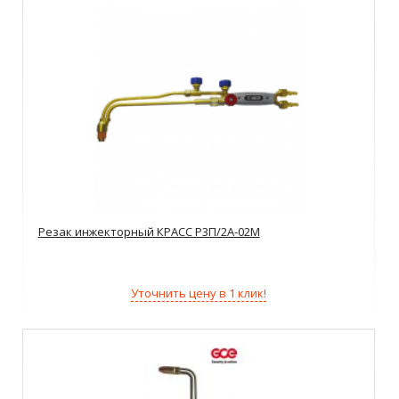
Резак инжекторный КРАСС Р3П/2А-02М
Уточнить цену в 1 клик!