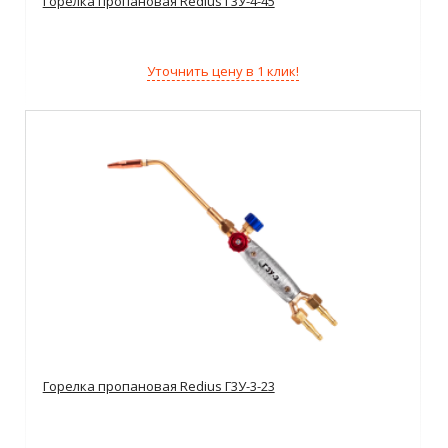
Горелка пропановая Redius Г3У-4-45
Уточнить цену в 1 клик!
Горелка пропановая Redius Г3У-3-23