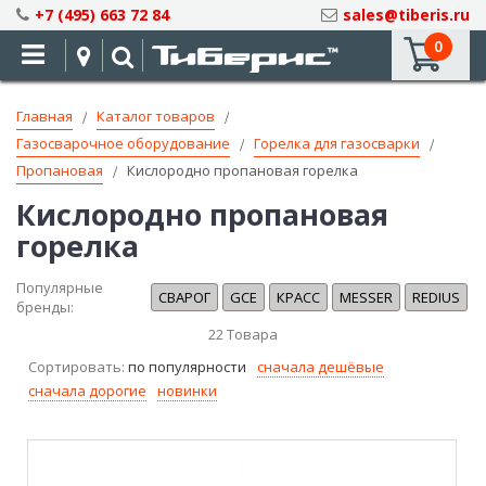
Skip
+7 (495) 663 72 84
sales@tiberis.ru
to
0
Content
Главная
Каталог товаров
Газосварочное оборудование
Горелка для газосварки
Пропановая
Кислородно пропановая горелка
Кислородно пропановая
горелка
Популярные
СВАРОГ
GCE
КРАСС
MESSER
REDIUS
бренды:
22
Товара
Сортировать:
по популярности
сначала дешёвые
сначала дорогие
новинки