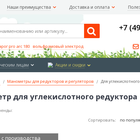
Наши преимущества
Доставка и оплата
Поле
+7 (4
Search
арог pro arc 180
вольфрамовый электрод
ческим лицам
Акции и скидки
е
Манометры для редукторов и регуляторов
Для углекислотног
тр для углекислотного редуктора
ренды:
Сортировать:
по попул
 с производства