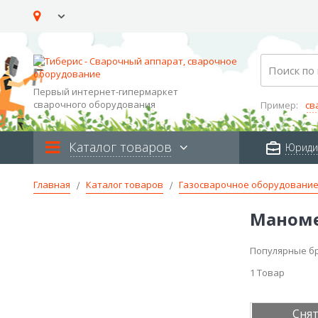
Skip
to
Content
Search
Первый интернет-гипермаркет
сварочного оборудования
Пример:
св
Каталог товаров
Юриди
Главная
Каталог товаров
Газосварочное оборудовани
Маноме
Популярные б
1
Товар
Снят