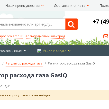
Наши преимущества
Доставка и оплата
Поле
+7 (4
Search
арог pro arc 180
вольфрамовый электрод
ческим лицам
Акции и скидки
е
Регулятор расхода газа
Регулятор расхода газа GasIQ
ор расхода газа GasIQ
ренды:
ому запросу товаров не найдено.