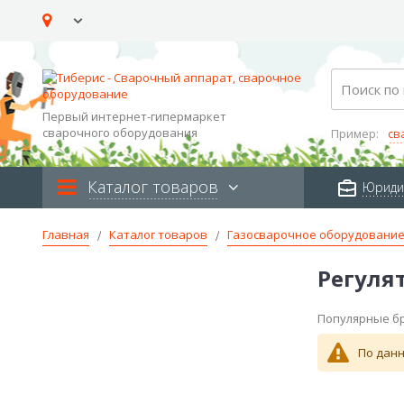
Skip
to
Content
Search
Первый интернет-гипермаркет
сварочного оборудования
Пример:
св
Каталог товаров
Юриди
Главная
Каталог товаров
Газосварочное оборудовани
Регулят
Популярные б
По данн