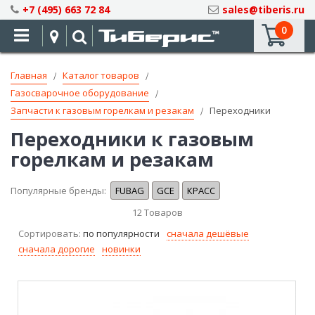
Skip
+7 (495) 663 72 84
sales@tiberis.ru
to
0
Content
Главная
Каталог товаров
Газосварочное оборудование
Запчасти к газовым горелкам и резакам
Переходники
Переходники к газовым
горелкам и резакам
Популярные бренды:
FUBAG
GCE
КРАСС
12
Товаров
Сортировать:
по популярности
сначала дешёвые
сначала дорогие
новинки