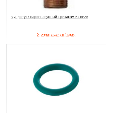
Мундштук Сварог наружный к резакам Р3П/Р2А
Уточнить цену в 1 клик!