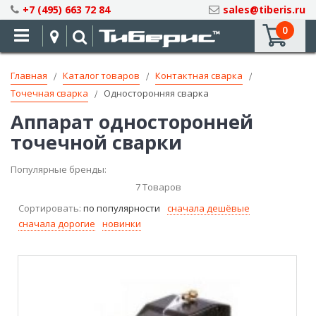
Skip
+7 (495) 663 72 84
sales@tiberis.ru
to
0
Content
Главная
Каталог товаров
Контактная сварка
Точечная сварка
Односторонняя сварка
Аппарат односторонней
точечной сварки
Популярные бренды:
7
Товаров
Сортировать:
по популярности
сначала дешёвые
сначала дорогие
новинки