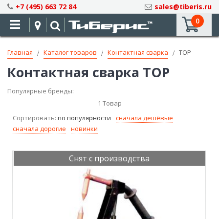
Skip
+7 (495) 663 72 84
sales@tiberis.ru
to
0
Content
Главная
Каталог товаров
Контактная сварка
ТОР
Контактная сварка ТОР
Популярные бренды:
1
Товар
Сортировать:
по популярности
сначала дешёвые
сначала дорогие
новинки
Снят с производства