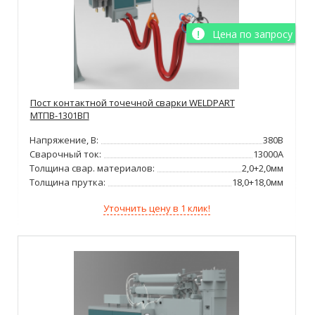
Цена по запросу
Пост контактной точечной сварки WELDPART
МТПВ-1301ВП
Напряжение, В:
380В
Сварочный ток:
13000А
Толщина свар. материалов:
2,0+2,0мм
Толщина прутка:
18,0+18,0мм
Уточнить цену в 1 клик!