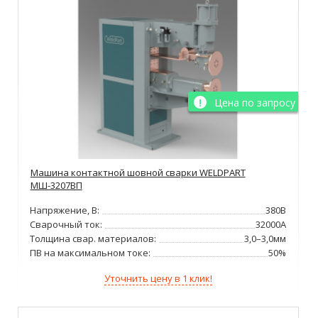
Цена по запросу
Машина контактной шовной сварки WELDPART
МШ-3207ВП
Напряжение, В:
380В
Сварочный ток:
32000А
Толщина свар. материалов:
3,0–3,0мм
ПВ на максимальном токе:
50%
Уточнить цену в 1 клик!