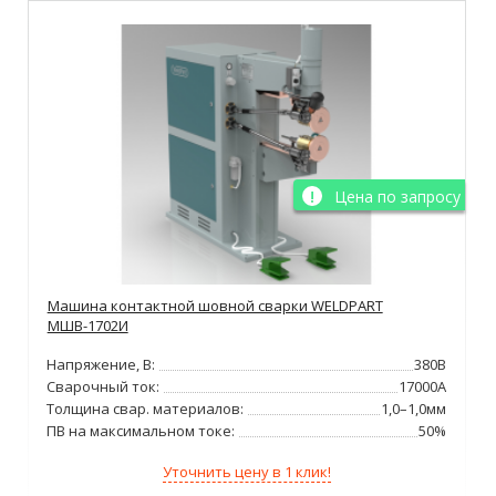
Цена по запросу
Машина контактной шовной сварки WELDPART
МШВ-1702И
Напряжение, В:
380В
Сварочный ток:
17000А
Толщина свар. материалов:
1,0–1,0мм
ПВ на максимальном токе:
50%
Уточнить цену в 1 клик!