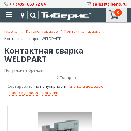
Skip
+7 (495) 663 72 84
sales@tiberis.ru
to
0
Content
Главная
Каталог товаров
Контактная сварка
Контактная сварка WELDPART
Контактная сварка
WELDPART
Популярные бренды:
12
Товаров
Сортировать:
по популярности
сначала дешёвые
сначала дорогие
новинки