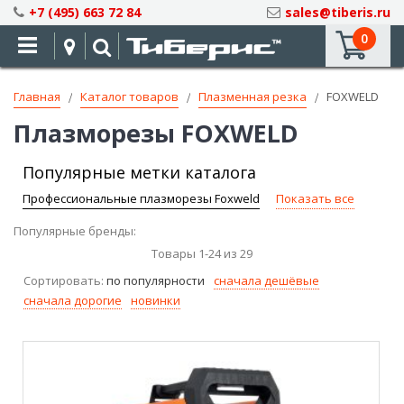
Skip
+7 (495) 663 72 84
sales@tiberis.ru
to
0
Content
Главная
Каталог товаров
Плазменная резка
FOXWELD
Плазморезы FOXWELD
Популярные метки каталога
Профессиональные плазморезы Foxweld
Показать все
Популярные бренды:
Товары
1
-
24
из
29
Сортировать:
по популярности
сначала дешёвые
сначала дорогие
новинки