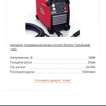
Аппарат плазменной резки Lincoln Electric Tomahawk
1025
Напряжение, В:
380В
Толщина реза:
25мм
Ток резки:
20-60А
Расход воздуха:
130л/мин
Уточнить цену в 1 клик!