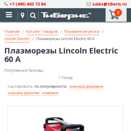
Skip
+7 (495) 663 72 84
sales@tiberis.ru
to
0
Content
Главная
Каталог товаров
Плазменная резка
Lincoln Electric
Плазморезы Lincoln Electric 60 А
Плазморезы Lincoln Electric
60 А
Популярные бренды:
1
Товар
Сортировать:
по популярности
сначала дешёвые
сначала дорогие
новинки