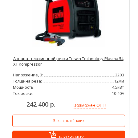
Аппарат плазменной резки Telwin Technology Plasma 54
XT Kompressor
Напряжение, В:
220В
Толщина реза:
12мм
Мощность:
4.5кВт
Ток резки:
10-40А
242 400 р.
Возможен ОПТ!
Заказать в 1 клик
В КОРЗИНУ