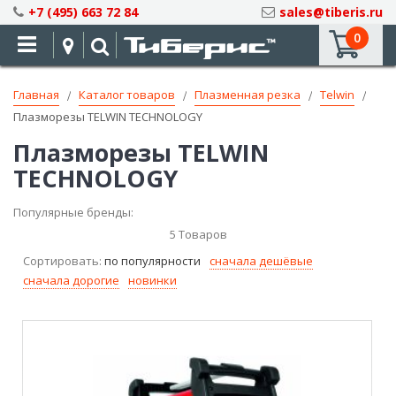
Skip
+7 (495) 663 72 84
sales@tiberis.ru
to
0
Content
Главная
Каталог товаров
Плазменная резка
Telwin
Плазморезы TELWIN TECHNOLOGY
Плазморезы TELWIN
TECHNOLOGY
Популярные бренды:
5
Товаров
Сортировать:
по популярности
сначала дешёвые
сначала дорогие
новинки