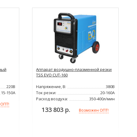
ный
Аппарат воздушно-плазменной резки
TSS EVO CUT-160
220В
Напряжение, В:
380В
15-150А
Ток резки:
20-160А
Расход воздуха:
350-400л/мин
 ОПТ!
133 803 р.
Возможен ОПТ!