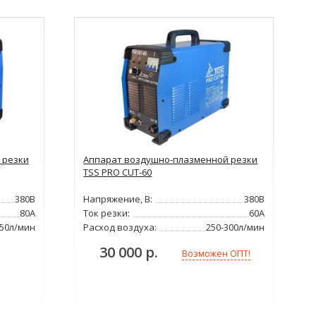
 резки
Аппарат воздушно-плазменной резки
TSS PRO CUT-60
380В
Напряжение, В:
380В
80А
Ток резки:
60А
250л/мин
Расход воздуха:
250-300л/мин
30 000 р.
Возможен ОПТ!