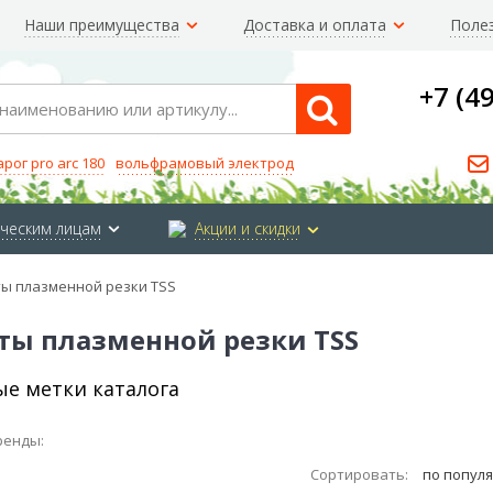
Наши преимущества
Доставка и оплата
Поле
+7 (4
Search
арог pro arc 180
вольфрамовый электрод
ческим лицам
Акции и скидки
ы плазменной резки TSS
ты плазменной резки TSS
е метки каталога
ренды:
Сортировать:
по попул