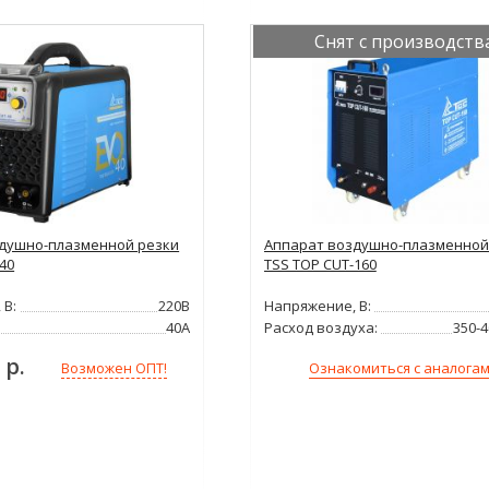
Снят с производств
душно-плазменной резки
Аппарат воздушно-плазменной
40
TSS TOP CUT-160
 В:
220В
Напряжение, В:
40А
Расход воздуха:
350-
 р.
Ознакомиться с аналога
Возможен ОПТ!