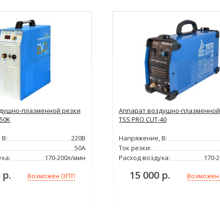
душно-плазменной резки
Аппарат воздушно-плазменной
-50K
TSS PRO CUT-40
 В:
220В
Напряжение, В:
50А
Ток резки:
уха:
170-200л/мин
Расход воздуха:
170-
 р.
15 000 р.
Возможен ОПТ!
Возможен