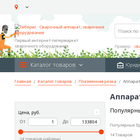
Skip
to
Content
Search
Первый интернет-гипермаркет
сварочного оборудования
Пример:
св
Каталог товаров
Юриди
Главная
Каталог товаров
Плазменная резка
Аппарат
Аппара
Популярны
Цена, руб.
От
До
Популярные б
14
Товаров
14 товаров найдено