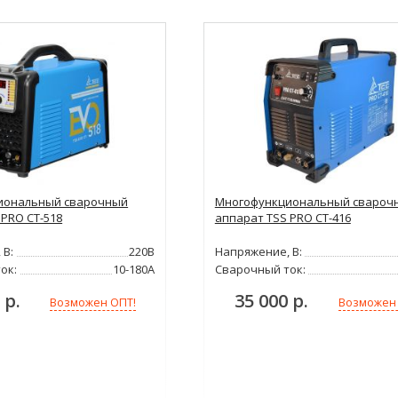
иональный сварочный
Многофункциональный свароч
 PRO CT-518
аппарат TSS PRO CT-416
 В:
220В
Напряжение, В:
ок:
10-180А
Сварочный ток:
 р.
35 000 р.
Возможен ОПТ!
Возможен