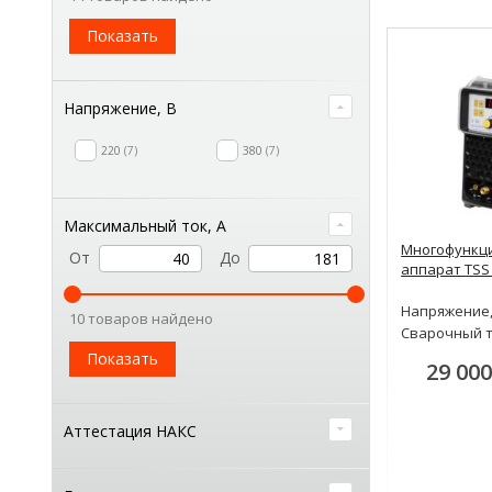
Показать
Напряжение, В
220
7
380
7
Максимальный ток, А
Многофункц
От
До
аппарат TSS
Напряжение,
10 товаров найдено
Сварочный т
Показать
29 000
Аттестация НАКС