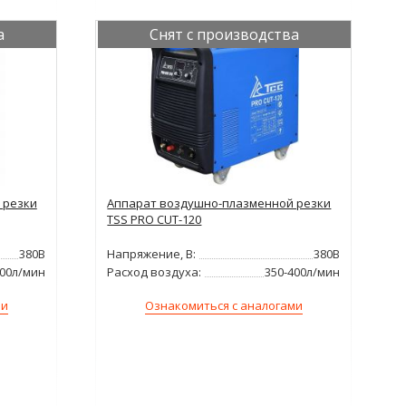
а
Снят с производства
 резки
Аппарат воздушно-плазменной резки
TSS PRO CUT-120
380В
Напряжение, В:
380В
400л/мин
Расход воздуха:
350-400л/мин
ми
Ознакомиться с аналогами