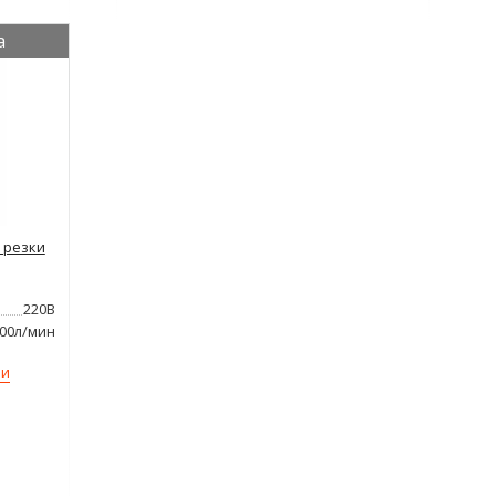
а
 резки
220В
200л/мин
ми