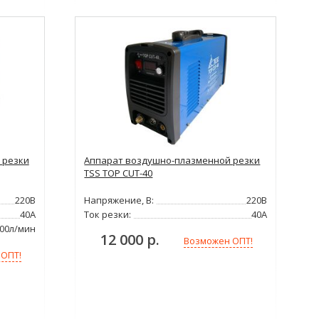
 резки
Аппарат воздушно-плазменной резки
TSS TOP CUT-40
220В
Напряжение, В:
220В
40А
Ток резки:
40А
200л/мин
12 000 р.
Возможен ОПТ!
 ОПТ!