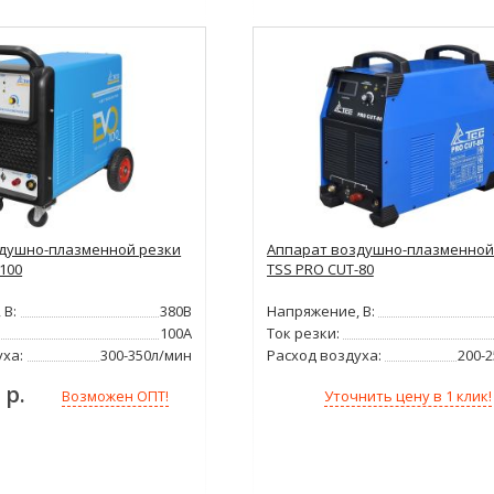
душно-плазменной резки
Аппарат воздушно-плазменной
100
TSS PRO CUT-80
 В:
380В
Напряжение, В:
100А
Ток резки:
уха:
300-350л/мин
Расход воздуха:
200-
 р.
Уточнить цену в 1 клик!
Возможен ОПТ!