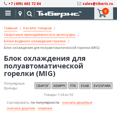
Skip
+7 (495) 663 72 84
sales@tiberis.ru
to
0
Content
Главная
Каталог товаров
Сварочные принадлежности и аксессуары
Блоки водяного охлаждения горелки
Блок охлаждения для полуавтоматической горелки (MIG)
Блок охлаждения для
полуавтоматической
горелки (MIG)
Популярные
СВАРОГ
KEMPPI
ПТК
ESAB
EVOSPARK
бренды:
Товары
1
-
24
из
50
Сортировать:
по популярности
сначала дешёвые
сначала дорогие
новинки