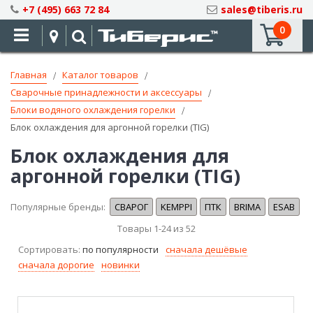
Skip
+7 (495) 663 72 84
sales@tiberis.ru
to
0
Content
Главная
Каталог товаров
Сварочные принадлежности и аксессуары
Блоки водяного охлаждения горелки
Блок охлаждения для аргонной горелки (TIG)
Блок охлаждения для
аргонной горелки (TIG)
Популярные бренды:
СВАРОГ
KEMPPI
ПТК
BRIMA
ESAB
Товары
1
-
24
из
52
Сортировать:
по популярности
сначала дешёвые
сначала дорогие
новинки