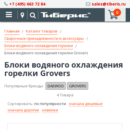
Skip
+7 (495) 663 72 84
sales@tiberis.ru
to
0
Content
Главная
Каталог товаров
Сварочные принадлежности и аксессуары
Блоки водяного охлаждения горелки
Блоки водяного охлаждения горелки Grovers
Блоки водяного охлаждения
горелки Grovers
Популярные бренды:
DAEWOO
GROVERS
4
Товара
Сортировать:
по популярности
сначала дешёвые
сначала дорогие
новинки